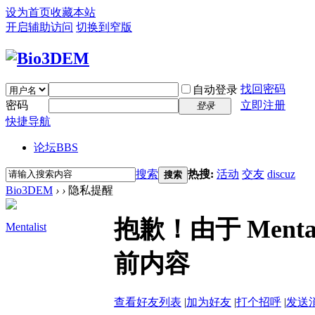
设为首页
收藏本站
开启辅助访问
切换到窄版
找回密码
自动登录
密码
立即注册
登录
快捷导航
论坛
BBS
搜索
热搜:
活动
交友
discuz
搜索
Bio3DEM
›
›
隐私提醒
抱歉！由于 Ment
Mentalist
前内容
查看好友列表
|
加为好友
|
打个招呼
|
发送