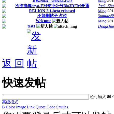
文献动态 - GeRELION
Ming
201
冷冻电镜cryo-EM专业公号Bio3DEM开通
Jack_Zha
RELION 2.1-beta released
Ming
201
不能删帖子 占位
Somnus8
Welcome
Ming
201
test1
Dongchun
返 回
快速发帖
还可输入
80
高级模式
B
Color
Image
Link
Quote
Code
Smilies