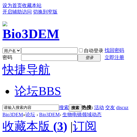
设为首页
收藏本站
开启辅助访问
切换到窄版
找回密码
自动登录
密码
立即注册
登录
快捷导航
论坛
BBS
搜索
热搜:
活动
交友
discuz
搜索
Bio3DEM
»
论坛
›
Bio3DEM
›
生物电镜领域动态
收藏本版
(
3
)
|
订阅