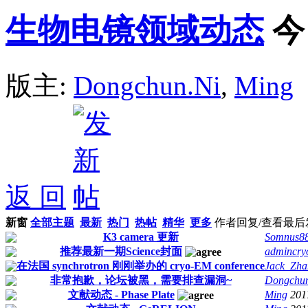
生物电镜领域动态
今
版主:
Dongchun.Ni
,
Ming
返 回
新窗
全部主题
最新
热门
热帖
精华
更多
作者
回复/查看
最后
K3 camera 更新
Somnus8
推荐最新一期Science封面
admincr
在法国 synchrotron 刚刚举办的 cryo-EM conference
Jack_Zha
非常抱歉，论坛被黑，需要排查漏洞~
Dongchun
文献动态 - Phase Plate
Ming
201